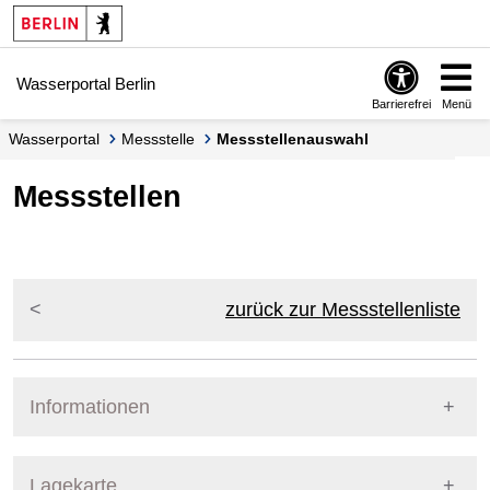
Springe zur Navigation
Springe zum Inhalt
Wasserportal Berlin
Barrierefrei
Menü
Wasserportal
Messstelle
Messstellenauswahl
Messstellen
zurück zur Messstellenliste
Informationen
Pegel Berlin
Lagekarte