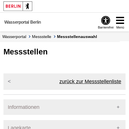
Springe zur Navigation
Springe zum Inhalt
Wasserportal Berlin
Barrierefrei
Menü
Wasserportal
Messstelle
Messstellenauswahl
Messstellen
zurück zur Messstellenliste
Informationen
Pegel Berlin
Lagekarte