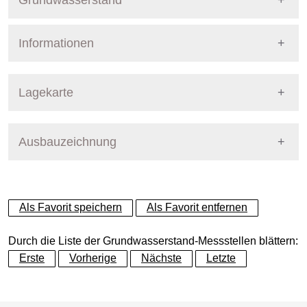
Grundwasserstand
Informationen
Pegel Berlin
Nummer
5422
Lagekarte
Bezirk
Treptow-Köpenick
Ausbauzeichnung
+
Betreiber
Senat
−
Ausprägung
GW-Stand
Als Favorit speichern
Als Favorit entfernen
Grundwasserleiter
Dynamische Grafik
Hauptgrundwasserleiter (G
Durch die Liste der Grundwasserstand-Messstellen blättern:
Erste
Vorherige
Nächste
Letzte
Geländeoberkante (GOK)
34.53
(m ü. NHN)