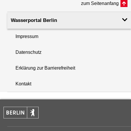
zum Seitenanfang
Rohroberkante
34.42
(m ü. NHN)
Wasserportal Berlin
Filteroberkante
13.00
Impressum
(m u. GOK)
i
Datenschutz
Filterunterkante
14.95
+
(m u. GOK)
Erklärung zur Barrierefreiheit
−
Rechtswert (UTM 33 N)
397598.30
Kontakt
Hochwert (UTM 33 N)
5811216.70