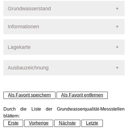
Grundwasserstand
Informationen
Pegel Berlin
Nummer
8018
Lagekarte
Bezirk
Treptow-Köpenick
Ausbauzeichnung
+
Betreiber
Senat
−
Ausprägung
GW-Stand
Als Favorit speichern
Als Favorit entfernen
Grundwasserleiter
Dynamische Grafik
Hauptgrundwasserleiter (G
Durch die Liste der Grundwasserqualität-Messstellen
blättern:
Erste
Vorherige
Nächste
Letzte
Geländeoberkante (GOK)
34.34