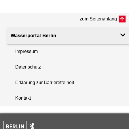
(m ü. NHN)
zum Seitenanfang
Rohroberkante
34.71
(m ü. NHN)
Wasserportal Berlin
Filteroberkante
21.00
(m u. GOK)
Impressum
i
Filterunterkante
25.00
Datenschutz
+
(m u. GOK)
−
Erklärung zur Barrierefreiheit
Rechtswert (UTM 33 N)
397291.89
Kontakt
Hochwert (UTM 33 N)
5812649.74