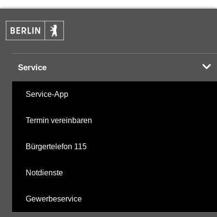
PAK
25.06.2025
Halogenorganika
18.11.2025
Service
Halogenorganika 2
18.11.2025
Service-App
sonstige N-Pestizide
18.11.2025
Termin vereinbaren
Triazine
18.11.2025
Bürgertelefon 115
polychlorierte Biphenyle
18.11.2025
Notdienste
Phosphorsäurederivate
18.11.2025
Gewerbeservice
mikrobiologische Parameter
18.11.2025