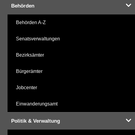
Behörden
Harnstoffderivate
18.11.2025
Behörden A-Z
Carbonsäurederivate
18.11.2025
Senatsverwaltungen
Sonstige
18.11.2025
Bezirksämter
Sonstige PBSM
18.11.2025
Bürgerämter
Komplexbildner
25.06.2025
Jobcenter
Humanpharmaka
18.11.2025
Einwanderungsamt
nicht gruppierte Parameter
25.06.2025
Politik & Verwaltung
Berechnete Werte
18.11.2025