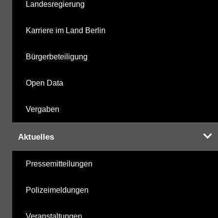
Landesregierung
metabolite PBSM
18.11.2025
Karriere im Land Berlin
Labor
18.11.2025
Bürgerbeteiligung
Open Data
Hinweis:
Daten zur Grundwasserqualität stehen
Vergaben
Ihnen in der Desktopversion des Wasserportals
zur Verfügung
Aktuelles
Pressemitteilungen
Polizeimeldungen
Veranstaltungen