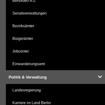
Behörden A-Z
mikrobiologische Parameter
28.10.2025
Senatsverwaltungen
Harnstoffderivate
28.10.2025
Bezirksämter
Carbonsäurederivate
28.10.2025
Bürgerämter
Sonstige
28.10.2025
Jobcenter
Sonstige PBSM
28.10.2025
Einwanderungsamt
Komplexbildner
24.04.2025
Politik & Verwaltung
Humanpharmaka
28.10.2025
Landesregierung
nicht gruppierte Parameter
24.04.2025
Karriere im Land Berlin