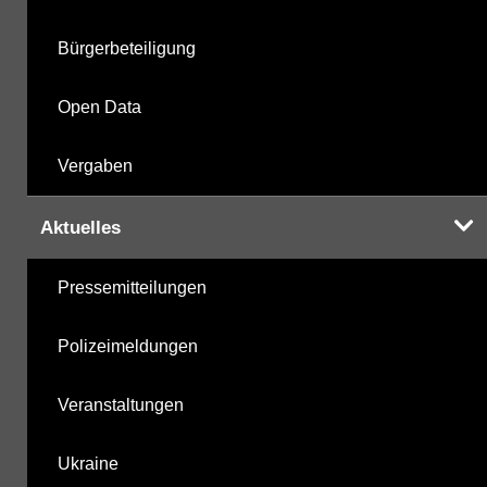
Berechnete Werte
28.10.2025
Bürgerbeteiligung
metabolite PBSM
28.10.2025
Open Data
Labor
28.10.2025
Vergaben
Aktuelles
Hinweis:
Daten zur Grundwasserqualität stehen
Pressemitteilungen
Ihnen in der Desktopversion des Wasserportals
zur Verfügung
Polizeimeldungen
Veranstaltungen
Ukraine