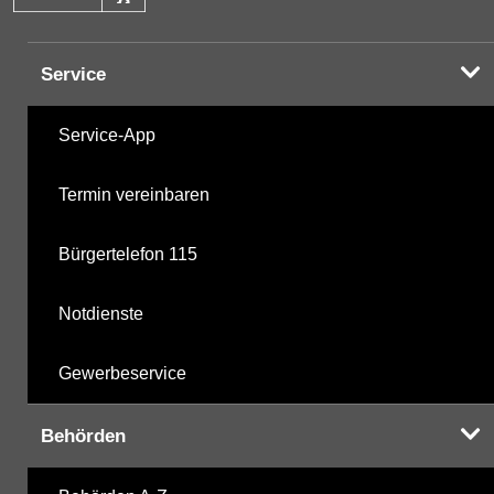
Halogenorganika
28.10.2025
Service
Halogenorganika 2
28.10.2025
Service-App
sonstige N-Pestizide
28.10.2025
Termin vereinbaren
Triazine
28.10.2025
Bürgertelefon 115
Triazine 2
29.10.2018
Notdienste
polychlorierte Biphenyle
28.10.2025
Gewerbeservice
Phosphorsäurederivate
28.10.2025
Behörden
Chlorbenzole
06.04.2000