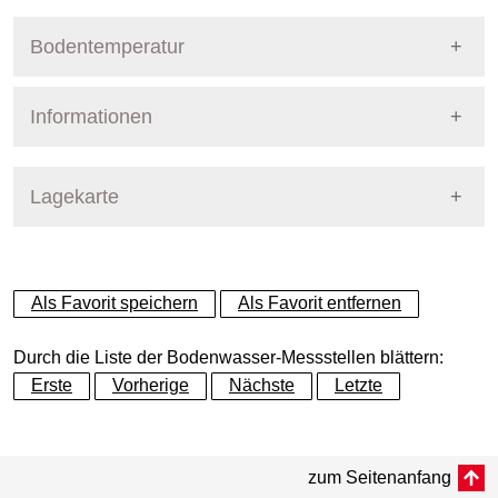
Bodentemperatur
Informationen
Pegel Berlin
Name
PSA5Sternenwarte
Lagekarte
Straße
Sternwarte
+
Als Favorit speichern
Als Favorit entfernen
Bezirk
Treptow-Köpenick
−
Durch die Liste der Bodenwasser-Messstellen blättern:
Betreiber
Pflanzenschutzamt
Erste
Vorherige
Nächste
Letzte
Dynamische Grafik
Messtiefe
Dynamische Grafik
bis 85 cm
zum Seitenanfang