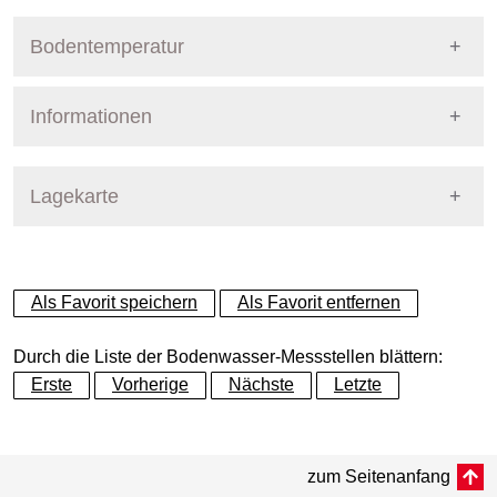
Bodentemperatur
Informationen
Pegel Berlin
Name
PSA3Buergerpark
Lagekarte
Straße
Am Bürgerpark
+
Als Favorit speichern
Als Favorit entfernen
Bezirk
Pankow
−
Durch die Liste der Bodenwasser-Messstellen blättern:
Betreiber
Pflanzenschutzamt
Erste
Vorherige
Nächste
Letzte
Dynamische Grafik
Messtiefe
Dynamische Grafik
bis 85 cm
zum Seitenanfang