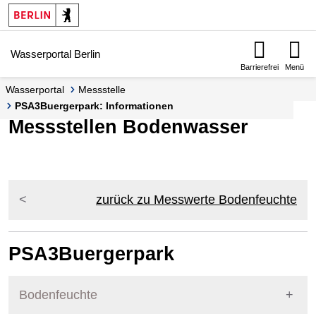
Springe zur Navigation
Springe zum Inhalt
Wasserportal Berlin
Barrierefrei
Menü
Wasserportal
Messstelle
PSA3Buergerpark: Informationen
Messstellen Bodenwasser
zurück zu Messwerte Bodenfeuchte
PSA3Buergerpark
Bodenfeuchte