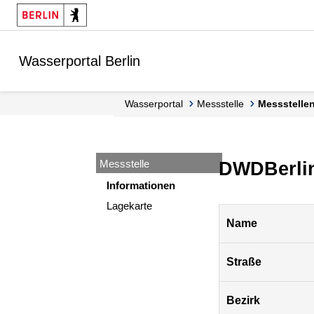
Springe zur Navigation
Springe zum Inhalt
Wasserportal Berlin
Wasserportal
Messstelle
Messstell
Messstelle
DWDBerli
Informationen
Lagekarte
Pegel
Name
Berlin
Straße
Bezirk