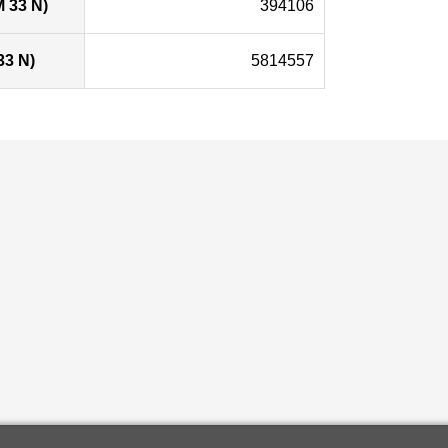
 33 N)
394106
33 N)
5814557