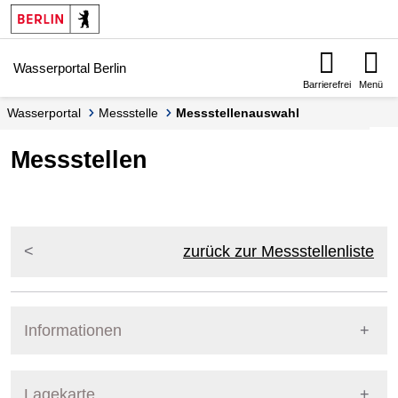
Springe zur Navigation
Springe zum Inhalt
Wasserportal Berlin
Barrierefrei
Menü
Wasserportal
Messstelle
Messstellenauswahl
Messstellen
zurück zur Messstellenliste
Informationen
Pegel Berlin
Lagekarte