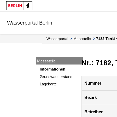
Springe zur Navigation
Springe zum Inhalt
Wasserportal Berlin
Wasserportal
Messstelle
7182,Terti
Messstelle
Nr.: 7182,
Informationen
Grundwasserstand
Pegel
Nummer
Lagekarte
Berlin
Bezirk
Betreiber