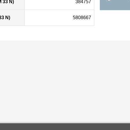
 33 N)
384757
33 N)
5808667