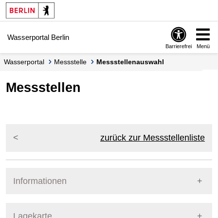
Springe zur Navigation
Springe zum Inhalt
Wasserportal Berlin
Barrierefrei
Menü
Wasserportal
Messstelle
Messstellenauswahl
Messstellen
zurück zur Messstellenliste
Informationen
Pegel Berlin
Lagekarte