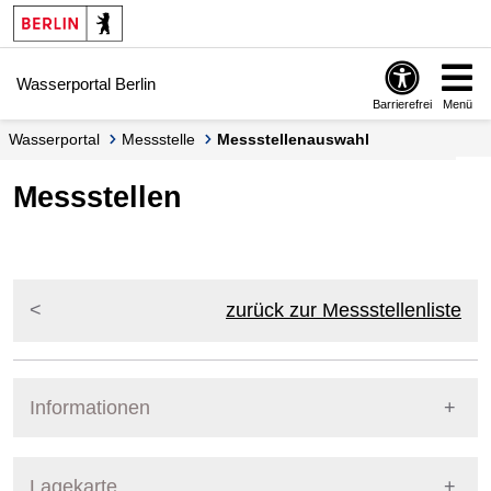
Springe zur Navigation
Springe zum Inhalt
Wasserportal Berlin
Barrierefrei
Menü
Wasserportal
Messstelle
Messstellenauswahl
Messstellen
zurück zur Messstellenliste
Informationen
Pegel Berlin
Lagekarte