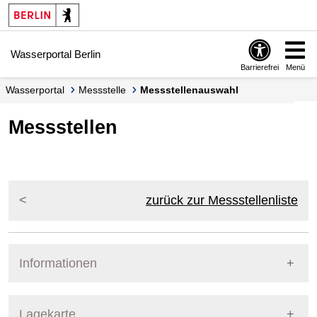
Springe zur Navigation
Springe zum Inhalt
Wasserportal Berlin
Barrierefrei
Menü
Wasserportal
Messstelle
Messstellenauswahl
Messstellen
zurück zur Messstellenliste
Informationen
Pegel Berlin
Lagekarte