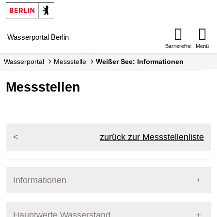
Springe zur Navigation
Springe zum Inhalt
Wasserportal Berlin
Barrierefrei
Menü
Wasserportal
Messstelle
Weißer See: Informationen
Messstellen
zurück zur Messstellenliste
Informationen
Pegel Berlin
Messstellennummer
5800314
Hauptwerte Wasserstand