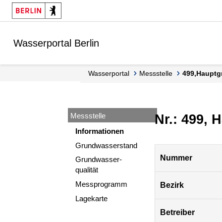
Springe zur Navigation
Springe zum Inhalt
Wasserportal Berlin
Wasserportal
Messstelle
499,Hauptg
Messstelle
Nr.: 499, 
Informationen
Grundwasserstand
Pegel
Nummer
Grundwasser-
Berlin
qualität
Messprogramm
Bezirk
Lagekarte
Betreiber