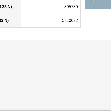
 33 N)
395730
33 N)
5810622