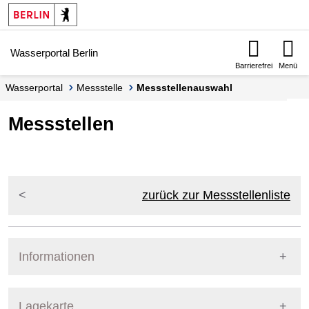
Springe zur Navigation
Springe zum Inhalt
Wasserportal Berlin
Barrierefrei
Menü
Wasserportal
Messstelle
Messstellenauswahl
Messstellen
zurück zur Messstellenliste
Informationen
Pegel Berlin
Lagekarte