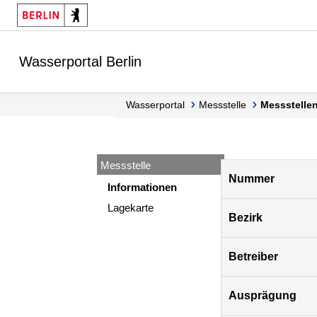
Springe zur Navigation
Springe zum Inhalt
Wasserportal Berlin
Wasserportal
Messstelle
Messstell
Messstelle
Pegel
Nummer
Berlin
Informationen
Lagekarte
Bezirk
Betreiber
Ausprägung