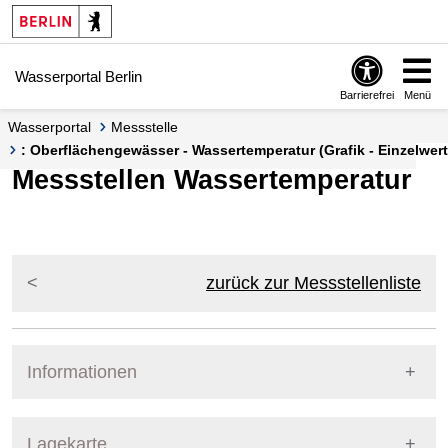
Springe zur Navigation
Springe zum Inhalt
Wasserportal Berlin
Barrierefrei
Menü
Wasserportal
Messstelle
: Oberflächengewässer - Wassertemperatur (Grafik - Einzelwert
Messstellen Wassertemperatur
zurück zur Messstellenliste
Informationen
Pegel Berlin
Lagekarte