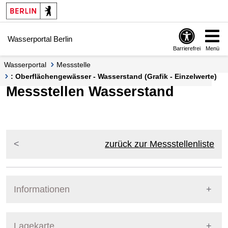
Springe zur Navigation
Springe zum Inhalt
Wasserportal Berlin
Barrierefrei
Menü
Wasserportal
Messstelle
: Oberflächengewässer - Wasserstand (Grafik - Einzelwerte)
Messstellen Wasserstand
zurück zur Messstellenliste
Informationen
Pegel Berlin
Lagekarte