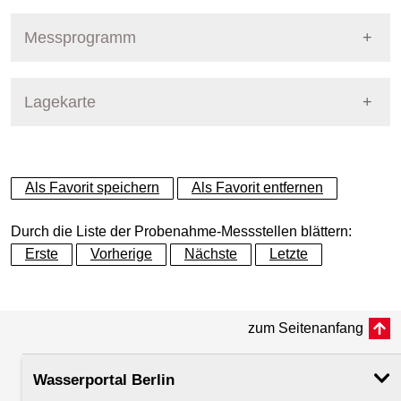
Pegel Berlin
Nummer
718
Messprogramm
Name
Wuhle - Cecilienstr.
Stoffgruppe
Lagekarte
Stoffgruppen Probenahme
Gewässer
Wuhle
Allgemeine Parameter
+
Betreiber
Land Berlin
Als Favorit speichern
Als Favorit entfernen
Anionen und Kationen
−
Ausprägung
Probenahme
Durch die Liste der Probenahme-Messstellen blättern:
Metalle und Halbmetalle
Erste
Vorherige
Nächste
Letzte
Flusskilometer
Mikrobiologie
zum Seitenanfang
Rechtswert (UTM 33 N)
403605.80
Nährstoffe
Wasserportal Berlin
Hochwert (UTM 33 N)
5820450.92
PAK - Polyzyklische aromatische Kohlenwasserstoff