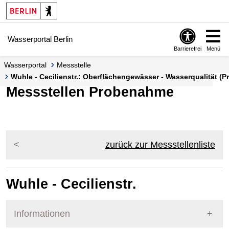
Springe zur Navigation
Springe zum Inhalt
Wasserportal Berlin
Barrierefrei
Menü
Wasserportal
Messstelle
Wuhle - Cecilienstr.: Oberflächengewässer - Wasserqualität (P
Messstellen Probenahme
zurück zur Messstellenliste
Wuhle - Cecilienstr.
Informationen