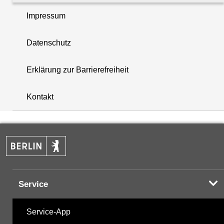
Impressum
PCB - Polychlorierte Biphenyle
Datenschutz
Summenparameter
Erklärung zur Barrierefreiheit
i
Vor-Ort-Parameter
+
Kontakt
−
Hinweis:
Zur Anzeige und zum Download der
Probenahmedaten nutzen Sie bitte die
Desktopversion der Website
Service
Service-App