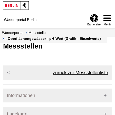
Springe zur Navigation
Springe zum Inhalt
Wasserportal Berlin
Barrierefrei
Menü
Wasserportal
Messstelle
: Oberflächengewässer - pH-Wert (Grafik - Einzelwerte)
Messstellen
zurück zur Messstellenliste
Informationen
Pegel Berlin
Lagekarte