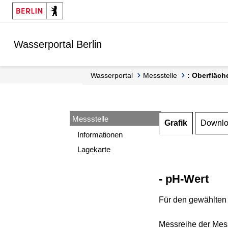
Springe zur Navigation
Springe zum Inhalt
Wasserportal Berlin
Wasserportal
Messstelle
: Oberfläch
Messstelle
Grafik
Downl
Informationen
Lagekarte
- pH-Wert
Für den gewählten 
Messreihe der Mess