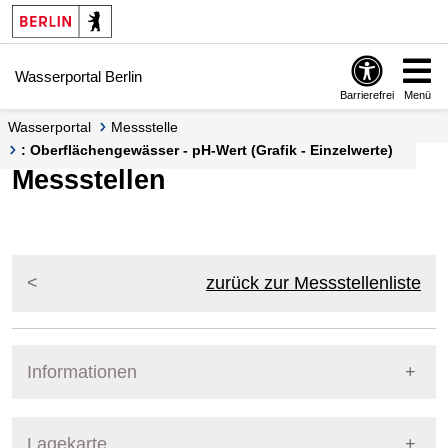
Springe zur Navigation
Springe zum Inhalt
Wasserportal Berlin
Barrierefrei
Menü
Wasserportal
Messstelle
: Oberflächengewässer - pH-Wert (Grafik - Einzelwerte)
Messstellen
zurück zur Messstellenliste
Informationen
Pegel Berlin
Lagekarte