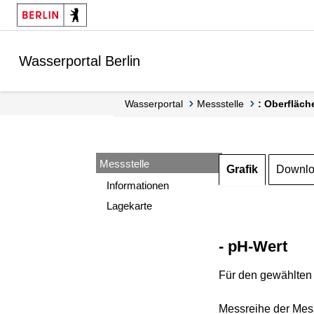
Springe zur Navigation
Springe zum Inhalt
Wasserportal Berlin
Wasserportal
Messstelle
: Oberfläch
Messstelle
Grafik
Downl
Informationen
Lagekarte
- pH-Wert
Für den gewählten 
Messreihe der Mess