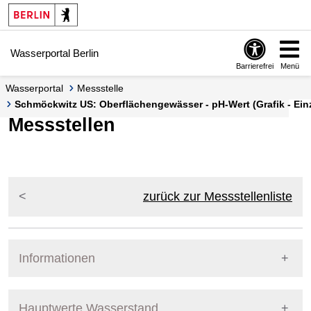
Springe zur Navigation
Springe zum Inhalt
Wasserportal Berlin
Barrierefrei
Menü
Wasserportal
Messstelle
Schmöckwitz US: Oberflächengewässer - pH-Wert (Grafik - Ein
Messstellen
zurück zur Messstellenliste
Informationen
Pegel Berlin
Messstellennummer
5862811
Hauptwerte Wasserstand