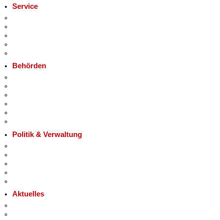
Service
Service-App
Termin vereinbaren
Bürgertelefon 115
Notdienste
Gewerbeservice
Behörden
Behörden A-Z
+
Senatsverwaltungen
−
Bezirksämter
Bürgerämter
Jobcenter
Einwanderungsamt
Politik & Verwaltung
Landesregierung
Karriere im Land Berlin
Bürgerbeteiligung
Open Data
Vergaben
Aktuelles
Pressemitteilungen
Polizeimeldungen