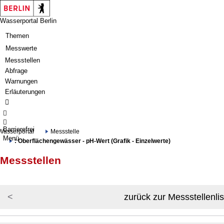
Springe zur Navigation
Springe zum Inhalt
Wasserportal Berlin
Themen
Messwerte
Messstellen
Abfrage
Warnungen
Erläuterungen
Barrierefrei
Wasserportal
Messstelle
Menü
: Oberflächengewässer - pH-Wert (Grafik - Einzelwerte)
Messstellen
zurück zur Messstellenlis