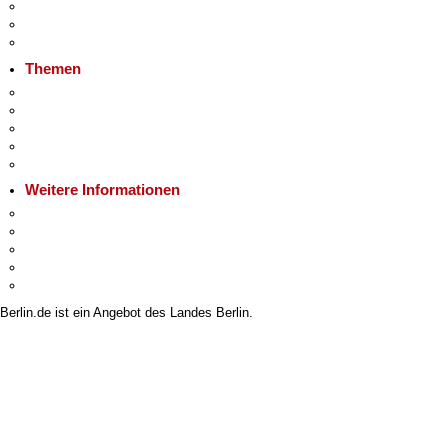
Veranstaltungen
Ukraine
Hitzeschutz
Themen
Fokusthemen
Berliner Verkehrswende
Moderne Verwaltung
Mietspiegel
Grundsteuer
Weitere Informationen
Kultur & Ausgehen
Tourismus
Wirtschaft
Stadtleben
Stadtplan
Berlin.de ist ein Angebot des Landes Berlin.