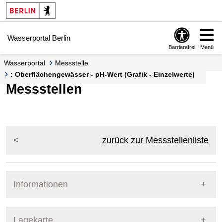
Springe zur Navigation
Springe zum Inhalt
Wasserportal Berlin
Barrierefrei
Menü
Wasserportal
Messstelle
: Oberflächengewässer - pH-Wert (Grafik - Einzelwerte)
Messstellen
zurück zur Messstellenliste
Informationen
Pegel Berlin
Lagekarte