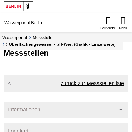
Springe zur Navigation
Springe zum Inhalt
Wasserportal Berlin
Barrierefrei
Menü
Wasserportal
Messstelle
: Oberflächengewässer - pH-Wert (Grafik - Einzelwerte)
Messstellen
zurück zur Messstellenliste
Informationen
Pegel Berlin
Lagekarte