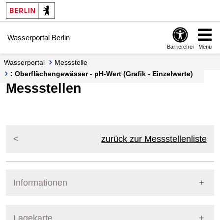
Springe zur Navigation
Springe zum Inhalt
Wasserportal Berlin
Barrierefrei
Menü
Wasserportal
Messstelle
: Oberflächengewässer - pH-Wert (Grafik - Einzelwerte)
Messstellen
zurück zur Messstellenliste
Informationen
Pegel Berlin
Lagekarte