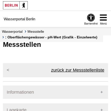
Springe zur Navigation
Springe zum Inhalt
Wasserportal Berlin
Barrierefrei
Menü
Wasserportal
Messstelle
: Oberflächengewässer - pH-Wert (Grafik - Einzelwerte)
Messstellen
zurück zur Messstellenliste
Informationen
Pegel Berlin
Lagekarte