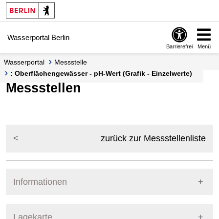
Springe zur Navigation
Springe zum Inhalt
Wasserportal Berlin
Barrierefrei
Menü
Wasserportal
Messstelle
: Oberflächengewässer - pH-Wert (Grafik - Einzelwerte)
Messstellen
zurück zur Messstellenliste
Informationen
Pegel Berlin
Lagekarte