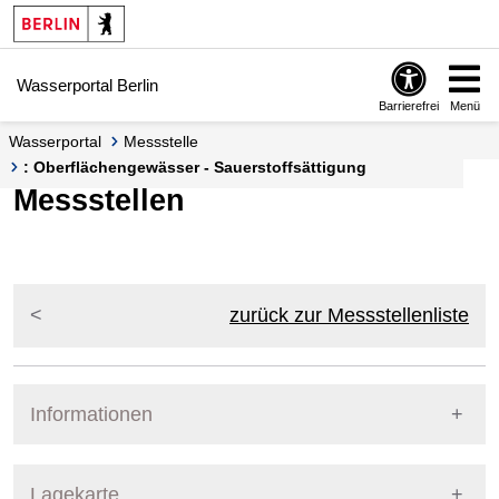
Springe zur Navigation
Springe zum Inhalt
Wasserportal Berlin
Barrierefrei
Menü
Wasserportal
Messstelle
: Oberflächengewässer - Sauerstoffsättigung
Messstellen
zurück zur Messstellenliste
Informationen
Pegel Berlin
Lagekarte