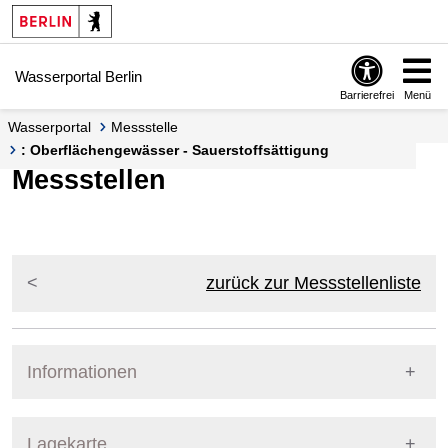
Springe zur Navigation
Springe zum Inhalt
Wasserportal Berlin
Barrierefrei
Menü
Wasserportal
Messstelle
: Oberflächengewässer - Sauerstoffsättigung
Messstellen
zurück zur Messstellenliste
Informationen
Pegel Berlin
Lagekarte