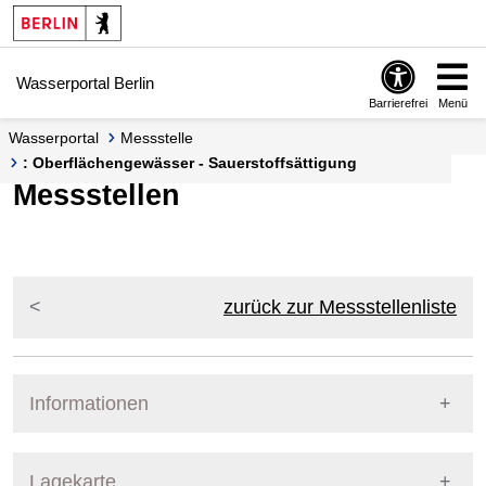
Springe zur Navigation
Springe zum Inhalt
Wasserportal Berlin
Barrierefrei
Menü
Wasserportal
Messstelle
: Oberflächengewässer - Sauerstoffsättigung
Messstellen
zurück zur Messstellenliste
Informationen
Pegel Berlin
Lagekarte