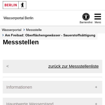
Springe zur Navigation
Springe zum Inhalt
Wasserportal Berlin
Barrierefrei
Menü
Wasserportal
Messstelle
Am Freibad: Oberflächengewässer - Sauerstoffsättigung
Messstellen
zurück zur Messstellenliste
Informationen
Pegel Berlin
Messstellennummer
5819900
Hauptwerte Wasserstand