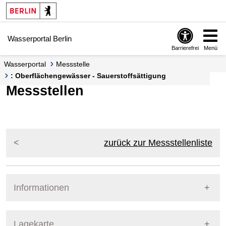
Springe zur Navigation
Springe zum Inhalt
Wasserportal Berlin
Barrierefrei
Menü
Wasserportal
Messstelle
: Oberflächengewässer - Sauerstoffsättigung
Messstellen
zurück zur Messstellenliste
Informationen
Pegel Berlin
Lagekarte