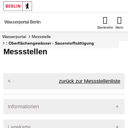
Springe zur Navigation
Springe zum Inhalt
Wasserportal Berlin
Barrierefrei
Menü
Wasserportal
Messstelle
: Oberflächengewässer - Sauerstoffsättigung
Messstellen
zurück zur Messstellenliste
Informationen
Pegel Berlin
Lagekarte