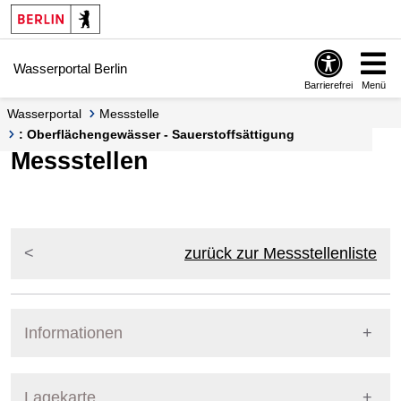
Springe zur Navigation
Springe zum Inhalt
Wasserportal Berlin
Barrierefrei
Menü
Wasserportal
Messstelle
: Oberflächengewässer - Sauerstoffsättigung
Messstellen
zurück zur Messstellenliste
Informationen
Pegel Berlin
Lagekarte