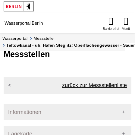
Springe zur Navigation
Springe zum Inhalt
Wasserportal Berlin
Barrierefrei
Menü
Wasserportal
Messstelle
Teltowkanal - uh. Hafen Steglitz: Oberflächengewässer - Saue
Messstellen
zurück zur Messstellenliste
Informationen
Pegel Berlin
Lagekarte