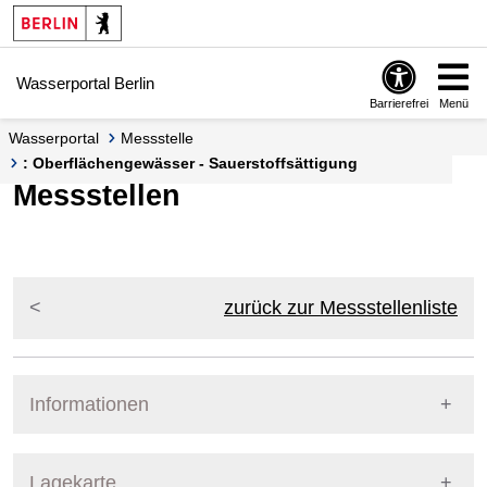
Springe zur Navigation
Springe zum Inhalt
Wasserportal Berlin
Barrierefrei
Menü
Wasserportal
Messstelle
: Oberflächengewässer - Sauerstoffsättigung
Messstellen
zurück zur Messstellenliste
Informationen
Pegel Berlin
Lagekarte