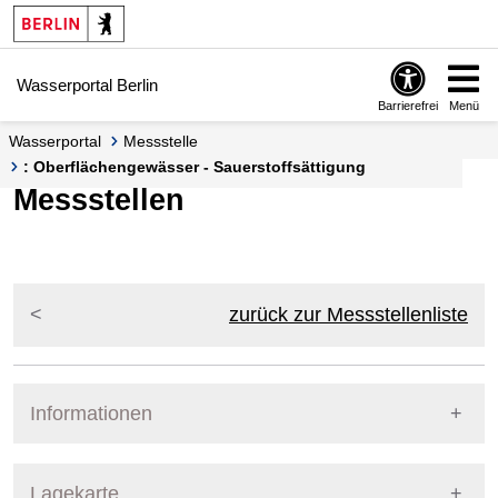
Springe zur Navigation
Springe zum Inhalt
Wasserportal Berlin
Barrierefrei
Menü
Wasserportal
Messstelle
: Oberflächengewässer - Sauerstoffsättigung
Messstellen
zurück zur Messstellenliste
Informationen
Pegel Berlin
Lagekarte