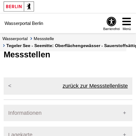
Springe zur Navigation
Springe zum Inhalt
Wasserportal Berlin
Barrierefrei
Menü
Wasserportal
Messstelle
Tegeler See - Seemitte: Oberflächengewässer - Sauerstoffsätt
Messstellen
zurück zur Messstellenliste
Informationen
Pegel Berlin
Lagekarte