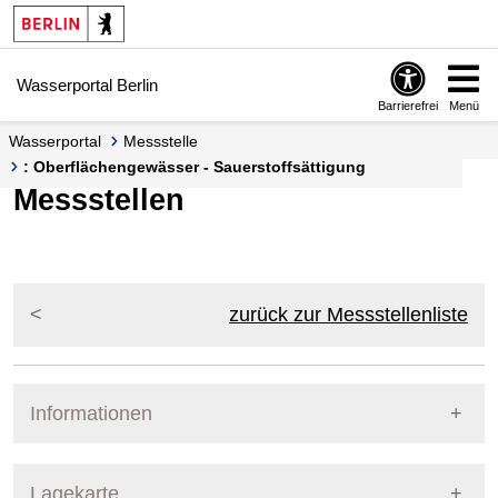
Springe zur Navigation
Springe zum Inhalt
Wasserportal Berlin
Barrierefrei
Menü
Wasserportal
Messstelle
: Oberflächengewässer - Sauerstoffsättigung
Messstellen
zurück zur Messstellenliste
Informationen
Pegel Berlin
Lagekarte