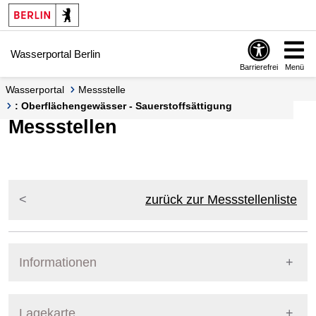
Springe zur Navigation
Springe zum Inhalt
Wasserportal Berlin
Barrierefrei
Menü
Wasserportal
Messstelle
: Oberflächengewässer - Sauerstoffsättigung
Messstellen
zurück zur Messstellenliste
Informationen
Pegel Berlin
Lagekarte