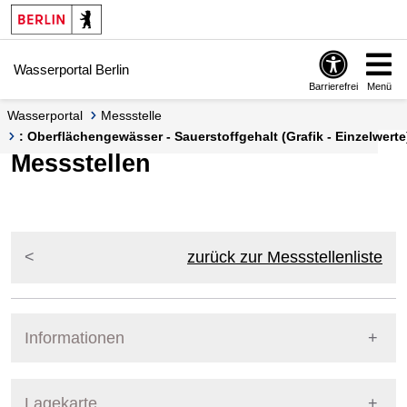
Springe zur Navigation
Springe zum Inhalt
Wasserportal Berlin
Barrierefrei
Menü
Wasserportal
Messstelle
: Oberflächengewässer - Sauerstoffgehalt (Grafik - Einzelwerte
Messstellen
zurück zur Messstellenliste
Informationen
Pegel Berlin
Lagekarte