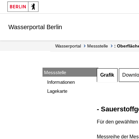
Springe zur Navigation
Springe zum Inhalt
Wasserportal Berlin
Wasserportal
Messstelle
: Oberfläch
Messstelle
Grafik
Downl
Informationen
Lagekarte
- Sauerstoffg
Für den gewählten 
Messreihe der Mess