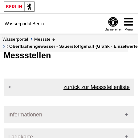
Springe zur Navigation
Springe zum Inhalt
Wasserportal Berlin
Barrierefrei
Menü
Wasserportal
Messstelle
: Oberflächengewässer - Sauerstoffgehalt (Grafik - Einzelwerte
Messstellen
zurück zur Messstellenliste
Informationen
Pegel Berlin
Lagekarte