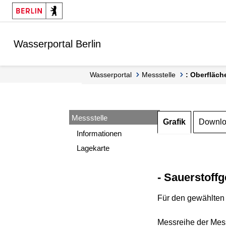
Springe zur Navigation
Springe zum Inhalt
Wasserportal Berlin
Wasserportal
Messstelle
: Oberfläch
Messstelle
Grafik
Downl
Informationen
Lagekarte
- Sauerstoffg
Für den gewählten 
Messreihe der Mess