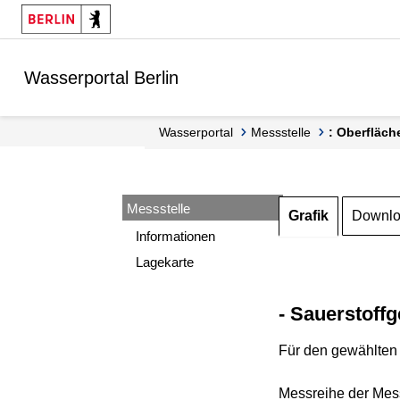
Springe zur Navigation
Springe zum Inhalt
Wasserportal Berlin
Wasserportal
Messstelle
: Oberfläch
Messstelle
Grafik
Downl
Informationen
Lagekarte
- Sauerstoffg
Für den gewählten 
Messreihe der Mess